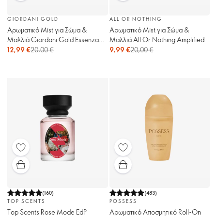
GIORDANI GOLD
ALL OR NOTHING
Αρωματικό Mist για Σώμα &
Αρωματικό Mist για Σώμα &
Μαλλιά Giordani Gold Essenza
Μαλλιά All Or Nothing Amplified
Supreme
12,99 €
20,00 €
9,99 €
20,00 €
(
160
)
(
483
)
TOP SCENTS
POSSESS
Top Scents Rose Mode EdP
Αρωματικό Αποσμητικό Roll-On