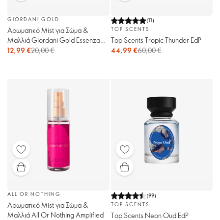
GIORDANI GOLD
(
11
)
Αρωματικό Mist για Σώμα &
TOP SCENTS
Μαλλιά Giordani Gold Essenza
Top Scents Tropic Thunder EdP
Supreme
12,99 €
20,00 €
44,99 €
60,00 €
ALL OR NOTHING
(
99
)
Αρωματικό Mist για Σώμα &
TOP SCENTS
Μαλλιά All Or Nothing Amplified
Top Scents Neon Oud EdP