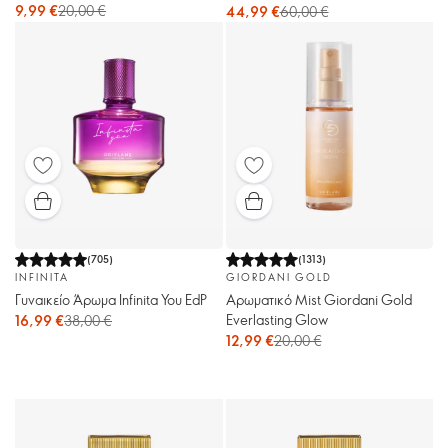
9,99 €
20,00 €
44,99 €
60,00 €
(
705
)
(
1313
)
INFINITA
GIORDANI GOLD
Γυναικείο Άρωμα Infinita You EdP
Αρωματικό Mist Giordani Gold
Everlasting Glow
16,99 €
38,00 €
12,99 €
20,00 €