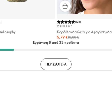
4
)
(
128
)
ORIFLAME
ellosophy
Κορδέλα Μαλλιών για Αφαίρεση Μακ
5,79 €
10,00 €
Εμφάνιση 8 από 33 προϊόντα
ΠΕΡΙΣΣΟΤΕΡΑ