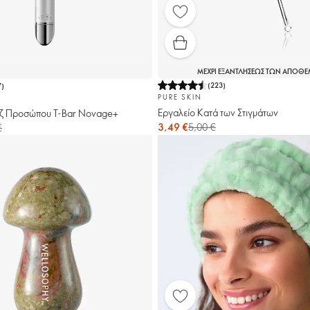
ΜΕΧΡΙ ΕΞΑΝΤΛΗΣΕΩΣ ΤΩΝ ΑΠΟΘ
(
223
)
7
)
PURE SKIN
Εργαλείο Κατά των Στιγμάτων
ζ Προσώπου T-Bar Novage+
3,49 €
5,00 €
€