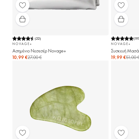
(
22
)
(
19
NOVAGE+
NOVAGE+
Ασημένιο Νεσεσέρ Novage+
Συσκευή Μασά
10,99 €
27,00 €
19,99 €
51,00 