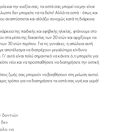
ία και την ευεξία σας, τα οστά σας μπορεί να μην είναι
λωστε δεν μπορείτε να τα δείτε! Αλλά τα οστά - όπως και
 που αναπτύσσεται και αλλάζει συνεχώς κατά τη διάρκεια
άρκεια της παιδικής και εφηβικής ηλικίας, φτάνουμε στο
ου στα μέσα της δεκαετίας των 20 ετών και αρχίζουμε να
των 30 ετών περίπου. Για τις γυναίκες, η απώλεια αυτή
 με αποτέλεσμα να διατρέχουν μεγαλύτερο κίνδυνο
Γι' αυτό είναι πολύ σημαντικό να κάνετε ό,τι μπορείτε για
είστε νέοι και να προσπαθήσετε να διατηρήσετε την οστική
ρόπος ζωής σας μπορούν να βοηθήσουν στη μείωση αυτού
ις τρόποι για να διατηρήσετε τα οστά σας υγιή και γερά!
ν δοντιών
 δεν
κολο να