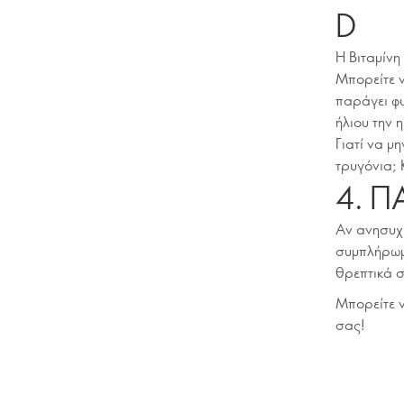
D
Η Βιταμίνη
Μπορείτε ν
παράγει φυ
ήλιου την 
Γιατί να μ
τρυγόνια; 
4. 
Αν ανησυχε
συμπλήρωμ
θρεπτικά σ
Μπορείτε ν
σας!