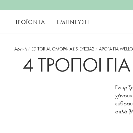
ΠΡΟΪΌΝΤΑ
ΈΜΠΝΕΥΣΗ
Αρχική
/
EDITORIAL ΟΜΟΡΦΙΑΣ & ΕΥΕΞΙΑΣ
/
ΑΡΘΡΑ ΓΙΑ WELL
4 ΤΡΟΠΟΙ ΓΙ
Γνωρίζε
χάνουν 
εύθραυσ
απλά β