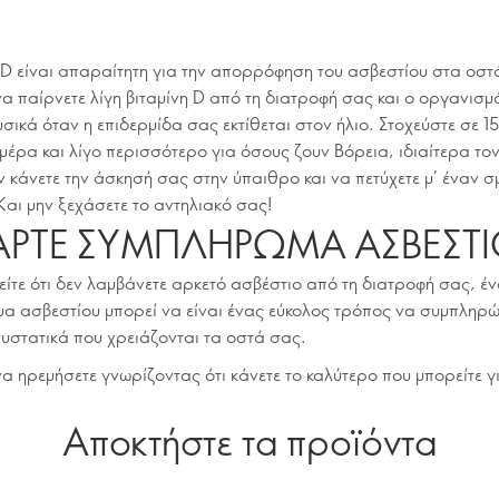
 D είναι απαραίτητη για την απορρόφηση του ασβεστίου στα οστ
α παίρνετε λίγη βιταμίνη D από τη διατροφή σας και ο οργανισμ
σικά όταν η επιδερμίδα σας εκτίθεται στον ήλιο. Στοχεύστε σε 1
ημέρα και λίγο περισσότερο για όσους ζουν Βόρεια, ιδιαίτερα το
ην κάνετε την άσκησή σας στην ύπαιθρο και να πετύχετε μ΄ έναν 
Και μην ξεχάσετε το αντηλιακό σας!
ΠΑΡΤΕ ΣΥΜΠΛΗΡΩΜΑ ΑΣΒΕΣΤ
ίτε ότι δεν λαμβάνετε αρκετό ασβέστιο από τη διατροφή σας, έ
α ασβεστίου μπορεί να είναι ένας εύκολος τρόπος να συμπληρώ
υστατικά που χρειάζονται τα οστά σας.
α ηρεμήσετε γνωρίζοντας ότι κάνετε το καλύτερο που μπορείτε γ
Αποκτήστε τα προϊόντα