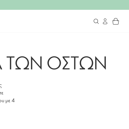
ΙΑ ΤΩΝ ΟΣΤΩΝ
ς
τε
ου με 4