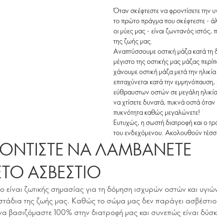
Όταν σκέφτεστε να φροντίσετε την υγε
το πρώτο πράγμα που σκέφτεστε - άλ
οι μύες μας - είναι ζωντανός ιστός,
της ζωής μας.
Αναπτύσσουμε οστική μάζα κατά τη δι
μέγιστο της οστικής μας μάζας περίπ
χάνουμε οστική μάζα μετά την ηλικία 
επιταχύνεται κατά την εμμηνόπαυση,
εύθραυστων οστών σε μεγάλη ηλικία. 
να χτίσετε δυνατά, πυκνά οστά όταν 
πυκνότητα καθώς μεγαλώνετε!
Ευτυχώς, η σωστή διατροφή και ο τ
του ενδεχόμενου. Ακολουθούν τέσσερ
ΡΟΝΤΙΣΤΕ ΝΑ ΛΑΜΒΑΝΕΤΕ
ΤΟ ΑΣΒΕΣΤΙΟ
ο είναι ζωτικής σημασίας για τη δόμηση ισχυρών οστών και υγιώ
στάδια της ζωής μας. Καθώς το σώμα μας δεν παράγει ασβέστιο
να βασιζόμαστε 100% στην διατροφή μας και συνεπώς είναι δύσ