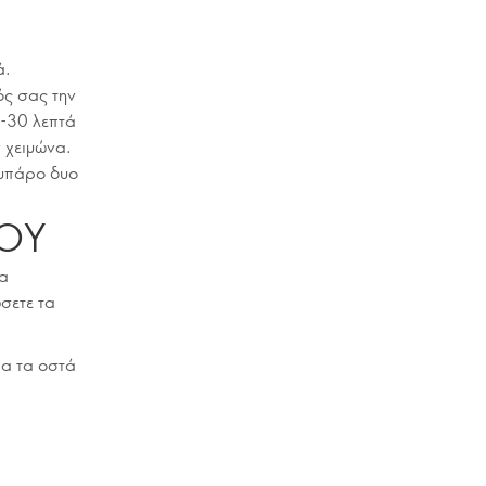
ά.
ός σας την
5-30 λεπτά
ν χειμώνα.
σμπάρο δυο
ΙΟΥ
να
σετε τα
ια τα οστά