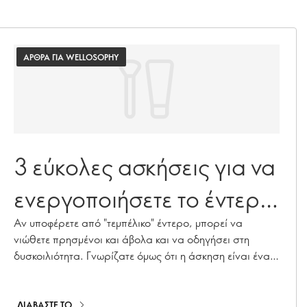
ΑΡΘΡΑ ΓΙΑ WELLOSOPHY
3 εύκολες ασκήσεις για να
ενεργοποιήσετε το έντερό
σας
Αν υποφέρετε από "τεμπέλικο" έντερο, μπορεί να
νιώθετε πρησμένοι και άβολα και να οδηγήσει στη
δυσκοιλιότητα. Γνωρίζατε όμως ότι η άσκηση είναι ένας
πολύ καλός τρόπος για να κάνετε το έντερό σας να
ενεργοποιηθεί; Μάθετε περισσότερα.
ΔΙΑΒΑΣΤΕ ΤΟ