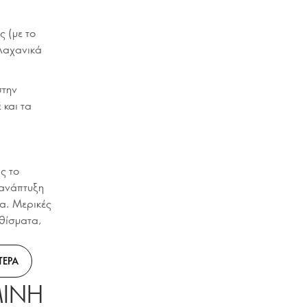
 (με το
 λαχανικά
στην
 και τα
ς το
 ανάπτυξη
ία. Μερικές
αθίσματα,
ΤΕΡΑ
ΜΙΝΗ