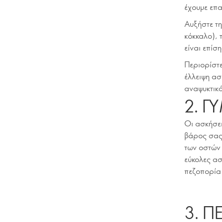
έχουμε επ
Αυξήστε τη
κόκκαλο), 
είναι επίσ
Περιορίστε
έλλειψη ασ
αναψυκτικ
2. Γ
Οι ασκήσει
βάρος σας 
των οστών 
εύκολες ασ
πεζοπορία 
3. Π