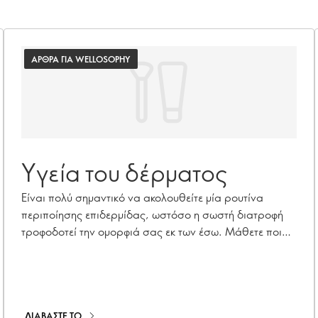
ΑΡΘΡΑ ΓΙΑ WELLOSOPHY
Υγεία του δέρματος
Είναι πολύ σημαντικό να ακολουθείτε μία ρουτίνα
περιποίησης επιδερμίδας, ωστόσο η σωστή διατροφή
τροφοδοτεί την ομορφιά σας εκ των έσω. Μάθετε ποια
θρεπτικά συστατικά μπορούν να ενισχύσουν την υγεία
του δέρματός σας και να σας βοηθήσουν να
μεγαλώσετε όμορφα.
ΔΙΑΒΑΣΤΕ ΤΟ